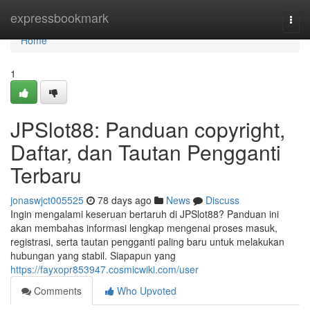
Home
expressbookmark
Togg
navi
Home
1
JPSlot88: Panduan copyright,
Daftar, dan Tautan Pengganti
Terbaru
jonaswjct005525
78 days ago
News
Discuss
Ingin mengalami keseruan bertaruh di JPSlot88? Panduan ini
akan membahas informasi lengkap mengenai proses masuk,
registrasi, serta tautan pengganti paling baru untuk melakukan
hubungan yang stabil. Siapapun yang
https://fayxopr853947.cosmicwiki.com/user
Comments
Who Upvoted