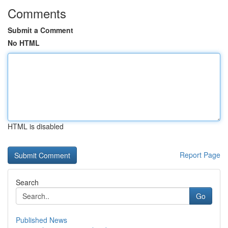
Comments
Submit a Comment
No HTML
HTML is disabled
Report Page
Search
Go
Published News