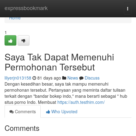
Home
expressbookmark
Togg
navi
Home
1
Saya Tak Dapat Memenuhi
Permohonan Tersebut
lilyerjn013158
81 days ago
News
Discuss
Dengan kesedihan besar, saya tak mampu memenuhi
permohonan tersebut. Pertanyaan yang meminta daftar tulisan
terkait dengan "bandar bokep indo," mana berarti sebagai " hub
situs porno Indo. Membuat
https://auth.testhim.com/
Comments
Who Upvoted
Comments