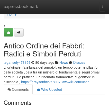
Home
expressbookmark
Togg
navi
Home
1
Antico Ordine dei Fabbri:
Radici e Simboli Perduti
tegansefy476159
80 days ago
News
Discuss
L' originale fratellanza dei armaioli, un tempo potente pilastro
delle società , cela tra un mistero di fondamenta e segni ormai
perduti . Le pratiche, un rinomato tramandate di genitore in
discepolo ,
https://graysonhtir718007.law-wiki.com/user
Comments
Who Upvoted
Comments