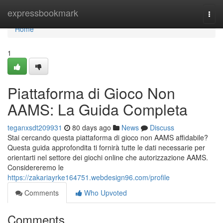
Home
expressbookmark
Togg
navi
Home
1
Piattaforma di Gioco Non
AAMS: La Guida Completa
teganxsdt209931
80 days ago
News
Discuss
Stai cercando questa piattaforma di gioco non AAMS affidabile?
Questa guida approfondita ti fornirà tutte le dati necessarie per
orientarti nel settore dei giochi online che autorizzazione AAMS.
Considereremo le
https://zakariayrke164751.webdesign96.com/profile
Comments
Who Upvoted
Comments