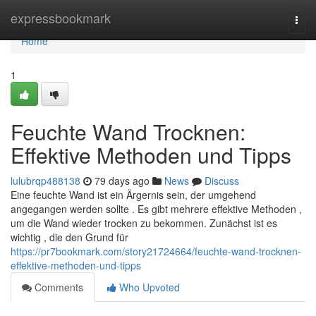
Home
expressbookmark
Togg
navi
Home
1
Feuchte Wand Trocknen:
Effektive Methoden und Tipps
lulubrqp488138
79 days ago
News
Discuss
Eine feuchte Wand ist ein Ärgernis sein, der umgehend
angegangen werden sollte . Es gibt mehrere effektive Methoden ,
um die Wand wieder trocken zu bekommen. Zunächst ist es
wichtig , die den Grund für
https://pr7bookmark.com/story21724664/feuchte-wand-trocknen-
effektive-methoden-und-tipps
Comments
Who Upvoted