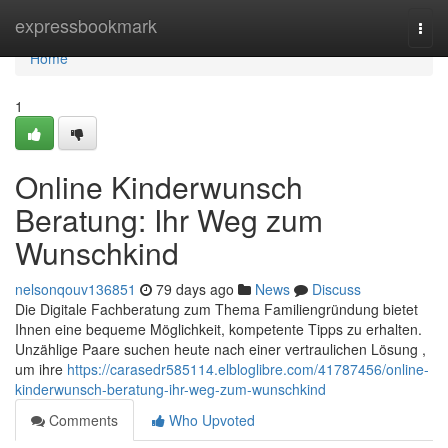
Home
expressbookmark
Togg
navi
Home
1
Online Kinderwunsch
Beratung: Ihr Weg zum
Wunschkind
nelsonqouv136851
79 days ago
News
Discuss
Die Digitale Fachberatung zum Thema Familiengründung bietet
Ihnen eine bequeme Möglichkeit, kompetente Tipps zu erhalten.
Unzählige Paare suchen heute nach einer vertraulichen Lösung ,
um ihre
https://carasedr585114.elbloglibre.com/41787456/online-
kinderwunsch-beratung-ihr-weg-zum-wunschkind
Comments
Who Upvoted