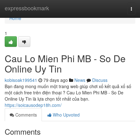
Home
expressbookmark
Togg
navi
Home
1
Cau Lo Mien Phi MB - So De
Online Uy Tin
kobisoak199541
79 days ago
News
Discuss
Bạn đang mong muốn một trang web giúp chơi xổ kết quả xổ số
một cách free trên điện thoại ? Cau Lo Mien Phi MB - So De
Online Uy Tin là lựa chọn tốt nhất của bạn.
https://soicausodep18h.com/
Comments
Who Upvoted
Comments