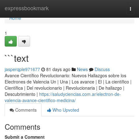
Home
expressbookmark
Togg
navi
Home
1
```text
jasperqple971677
81 days ago
News
Discuss
Avance Científico Revolucionario: Nuevos Hallazgos sobre los
Electrones de Valencia Un | Una | Los avance | El | La científico |
Científica | Del revolucionario | Revolucionaria | De hallazgo |
Descubrimiento |
https://saludyciencias.com.ar/electron-de-
valencia-avance-cientifico-medicina/
Comments
Who Upvoted
Comments
Submit a Comment