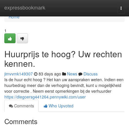
Home
expressbookmark
Togg
navi
Home
1
Huurprijs te hoog? Uw rechten
kennen.
jimvvmk149307
83 days ago
News
Discuss
Is de huur echt hoog ? Het kan uw aanspraken weten. Indien een
huurbedrag meer dan de verhoging bevindt, kunt u mogelijkheid
voor correctie . Neem eerst opmerkingen bij de verhuurder
https://diegoersg441264.pennywiki.com/user
Comments
Who Upvoted
Comments