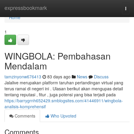
Home
expressbookmark
Togg
navi
Home
1
WINGBOLA: Pembahasan
Mendalam
tamzinyonw676413
83 days ago
News
Discuss
Jalalive merupakan platform taruhan pertandingan virtual yang
terus ramai di negeri ini . Ulasan berikut akan mengupas detail
tentang reputasi , fitur , juga potensi yang bisa terjadi pada
https://barrygrnh652429.smblogsites.com/41446911/wingbola-
analisis-komprehensif
Comments
Who Upvoted
Comments