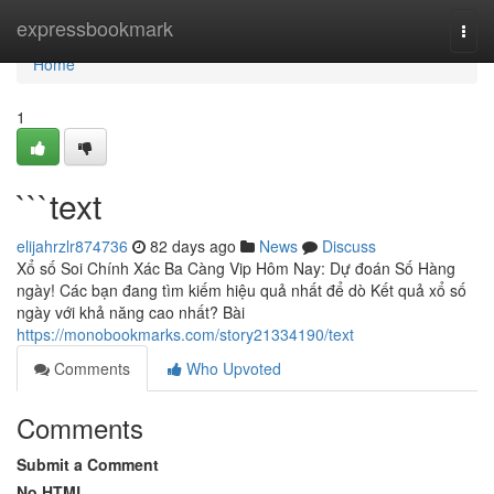
Home
expressbookmark
Togg
navi
Home
1
```text
elijahrzlr874736
82 days ago
News
Discuss
Xổ số Soi Chính Xác Ba Càng Vip Hôm Nay: Dự đoán Số Hàng
ngày! Các bạn đang tìm kiếm hiệu quả nhất để dò Kết quả xổ số
ngày với khả năng cao nhất? Bài
https://monobookmarks.com/story21334190/text
Comments
Who Upvoted
Comments
Submit a Comment
No HTML