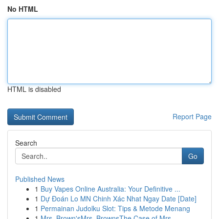
No HTML
HTML is disabled
Report Page
Search
Go
Published News
1
Buy Vapes Online Australia: Your Definitive ...
1
Dự Đoán Lo MN Chinh Xác Nhat Ngay Date [Date]
1
Permainan Judolku Slot: Tips & Metode Menang
1
Mrs. Brown'sMrs. BrownsThe Case of Mrs.