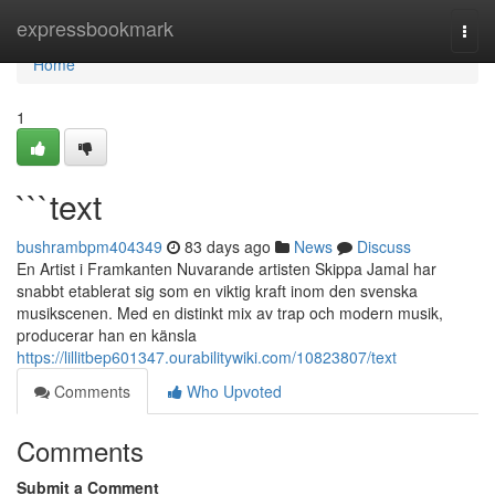
Home
expressbookmark
Togg
navi
Home
1
```text
bushrambpm404349
83 days ago
News
Discuss
En Artist i Framkanten Nuvarande artisten Skippa Jamal har
snabbt etablerat sig som en viktig kraft inom den svenska
musikscenen. Med en distinkt mix av trap och modern musik,
producerar han en känsla
https://lillitbep601347.ourabilitywiki.com/10823807/text
Comments
Who Upvoted
Comments
Submit a Comment