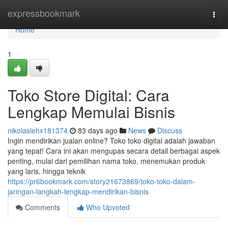
Home
expressbookmark
Togg
navi
Home
1
Toko Store Digital: Cara
Lengkap Memulai Bisnis
nikolaslehx181374
83 days ago
News
Discuss
Ingin mendirikan jualan online? Toko toko digital adalah jawaban
yang tepat! Cara ini akan mengupas secara detail berbagai aspek
penting, mulai dari pemilihan nama toko, menemukan produk
yang laris, hingga teknik
https://pr6bookmark.com/story21673869/toko-toko-dalam-
jaringan-langkah-lengkap-mendirikan-bisnis
Comments
Who Upvoted