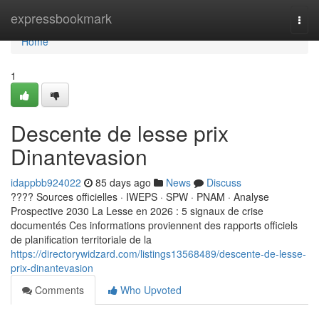
Home
expressbookmark
Togg
navi
Home
1
Descente de lesse prix
Dinantevasion
idappbb924022
85 days ago
News
Discuss
???? Sources officielles · IWEPS · SPW · PNAM · Analyse
Prospective 2030 La Lesse en 2026 : 5 signaux de crise
documentés Ces informations proviennent des rapports officiels
de planification territoriale de la
https://directorywidzard.com/listings13568489/descente-de-lesse-
prix-dinantevasion
Comments
Who Upvoted