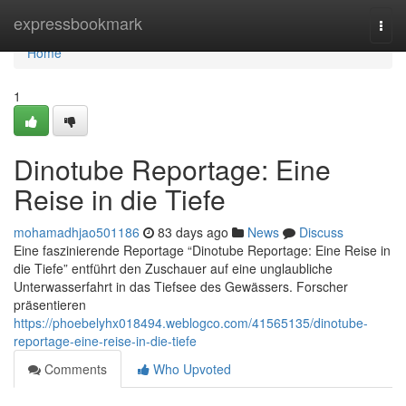
Home
expressbookmark
Togg
navi
Home
1
Dinotube Reportage: Eine
Reise in die Tiefe
mohamadhjao501186
83 days ago
News
Discuss
Eine faszinierende Reportage “Dinotube Reportage: Eine Reise in
die Tiefe” entführt den Zuschauer auf eine unglaubliche
Unterwasserfahrt in das Tiefsee des Gewässers. Forscher
präsentieren
https://phoebelyhx018494.weblogco.com/41565135/dinotube-
reportage-eine-reise-in-die-tiefe
Comments
Who Upvoted