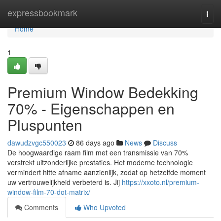
Home
expressbookmark
Togg
navi
Home
1
Premium Window Bedekking
70% - Eigenschappen en
Pluspunten
dawudzvgc550023
86 days ago
News
Discuss
De hoogwaardige raam film met een transmissie van 70%
verstrekt uitzonderlijke prestaties. Het moderne technologie
vermindert hitte afname aanzienlijk, zodat op hetzelfde moment
uw vertrouwelijkheid verbeterd is. Jij
https://xxoto.nl/premium-
window-film-70-dot-matrix/
Comments
Who Upvoted