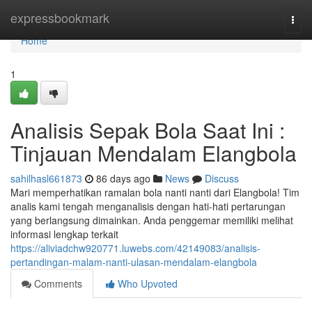
Home
expressbookmark
Togg
navi
Home
1
Analisis Sepak Bola Saat Ini :
Tinjauan Mendalam Elangbola
sahilhasl661873
86 days ago
News
Discuss
Mari memperhatikan ramalan bola nanti nanti dari Elangbola! Tim
analis kami tengah menganalisis dengan hati-hati pertarungan
yang berlangsung dimainkan. Anda penggemar memiliki melihat
informasi lengkap terkait
https://aliviadchw920771.luwebs.com/42149083/analisis-
pertandingan-malam-nanti-ulasan-mendalam-elangbola
Comments
Who Upvoted