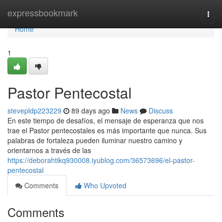
Home
expressbookmark
Togg
navi
Home
1
Pastor Pentecostal
stevepldp223229
89 days ago
News
Discuss
En este tiempo de desafíos, el mensaje de esperanza que nos
trae el Pastor pentecostales es más importante que nunca. Sus
palabras de fortaleza pueden iluminar nuestro camino y
orientarnos a través de las
https://deborahtikq930008.iyublog.com/36573696/el-pastor-
pentecostal
Comments
Who Upvoted
Comments