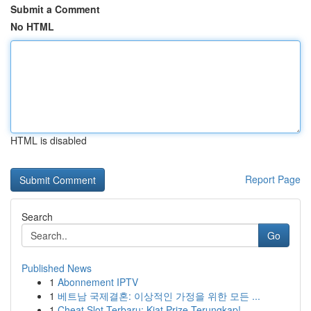
Submit a Comment
No HTML
HTML is disabled
Report Page
Search
Go
Published News
1
Abonnement IPTV
1
베트남 국제결혼: 이상적인 가정을 위한 모든 ...
1
Cheat Slot Terbaru: Kiat Prize Terungkap!