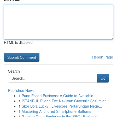
HTML is disabled
Report Page
Search
Go
Published News
1
Pune Escort Business: A Guide to Available ...
1
İSTANBUL Evden Eve Nakliyat: Güvenilir Çözümler
1
Skor Bola Lucky : Livescore Pertarungan Nege...
1
Mastering Anchored Smartphone Bottoms
1
Gaming Chair Factories in the PRC : Projection ...