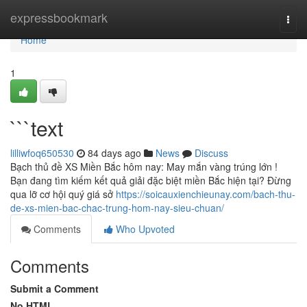
Home
expressbookmark
Togg
navi
Home
1
```text
lilliwfoq650530
84 days ago
News
Discuss
Bạch thủ đề XS Miền Bắc hôm nay: May mắn vàng trúng lớn !
Bạn đang tìm kiếm kết quả giải đặc biệt miền Bắc hiện tại? Đừng
qua lỡ cơ hội quý giá sở
https://soicauxienchieunay.com/bach-thu-
de-xs-mien-bac-chac-trung-hom-nay-sieu-chuan/
Comments
Who Upvoted
Comments
Submit a Comment
No HTML