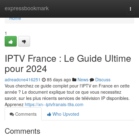
Home
expressbookmark
Togg
navi
Home
1
IPTV France : Le Guide Ultime
pour 2024
adreadcne416251
85 days ago
News
Discuss
Vous cherchez ce guide complet pour l'IPTV en France en cette
année ? Le document explique tout ce que vous necessitez
savoir, sur les plus récents services de télévision IP disponibles.
Apprenez
https://xn--iptvfranais-t9a.com
Comments
Who Upvoted
Comments