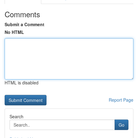
Comments
Submit a Comment
No HTML
HTML is disabled
Report Page
Search
Go