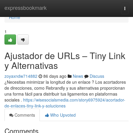
Home
expressbookmark
Togg
navi
Home
1
Ajustador de URLs – Tiny Link
y Alternativas
zoyaxndw714882
86 days ago
News
Discuss
¿Necesitas minimizar la longitud de un enlace ? Los acortadores
de direcciones, como Rebrandly y sus alternativas proporcionan
una forma fácil para distribuir tus ligamentos en plataformas
sociales .
https://wisesocialsmedia.com/story6975924/acortador-
de-enlaces-tiny-link-y-soluciones
Comments
Who Upvoted
Comments