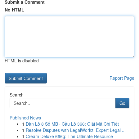
Submit a Comment
No HTML
HTML is disabled
Report Page
Search
Go
Published News
1
Dàn Lô 8 Số MB · Cầu Lô 366: Giải Mã Chi Tiết
1
Resolve Disputes with LegalWorkz: Expert Legal ...
1
Cream Deluxe 666g: The Ultimate Resource