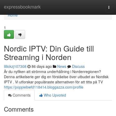
Home
expressbookmark
Togg
navi
Home
1
Nordic IPTV: Din Guide till
Streaming i Norden
lillickzj107308
86 days ago
News
Discuss
Är du nyfiken att strömma underhållning i Nordenregionen?
Denna artikelserie ger dig en förståelse över utbudet av Nordisk
IPTV . Vi utforskar populäraste alternativen för att titta på TV
https://poppiebwfd118414.bloggazza.com/profile
Comments
Who Upvoted
Comments