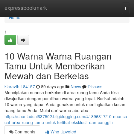
Home
expressbookmark
Togg
navi
Home
1
10 Warna Warna Ruangan
Tamu Untuk Memberikan
Mewah dan Berkelas
kiaravfht184157
89 days ago
News
Discuss
Menciptakan nuansa berkelas di area ruang tamu Anda bisa
diwujudkan dengan pemilihan warna yang tepat. Berikut adalah
10 warna yang dapat Anda gunakan untuk meningkatkan kesan
ruang tamu Anda. Mulai dari warna abu-abu
https://shaniadsni637502.bligblogging.com/41896317/10-nuansa-
cat-area-ruang-tamu-untuk-terlihat-eksklusif-dan-canggih
Comments
Who Upvoted