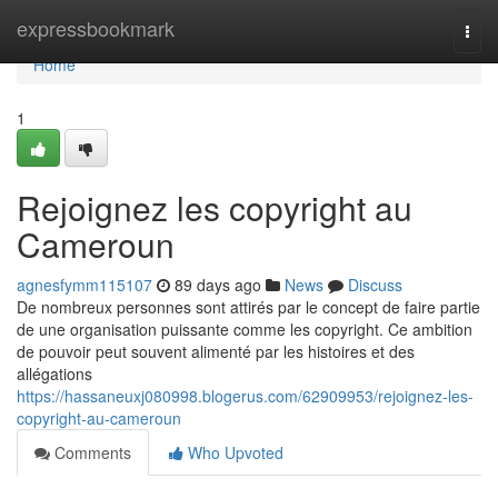
Home
expressbookmark
Togg
navi
Home
1
Rejoignez les copyright au
Cameroun
agnesfymm115107
89 days ago
News
Discuss
De nombreux personnes sont attirés par le concept de faire partie
de une organisation puissante comme les copyright. Ce ambition
de pouvoir peut souvent alimenté par les histoires et des
allégations
https://hassaneuxj080998.blogerus.com/62909953/rejoignez-les-
copyright-au-cameroun
Comments
Who Upvoted