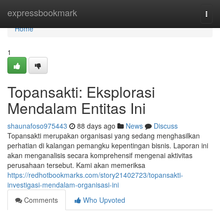
Home
expressbookmark
Togg
navi
Home
1
Topansakti: Eksplorasi
Mendalam Entitas Ini
shaunafoso975443
88 days ago
News
Discuss
Topansakti merupakan organisasi yang sedang menghasilkan
perhatian di kalangan pemangku kepentingan bisnis. Laporan ini
akan menganalisis secara komprehensif mengenai aktivitas
perusahaan tersebut. Kami akan memeriksa
https://redhotbookmarks.com/story21402723/topansakti-
investigasi-mendalam-organisasi-ini
Comments
Who Upvoted