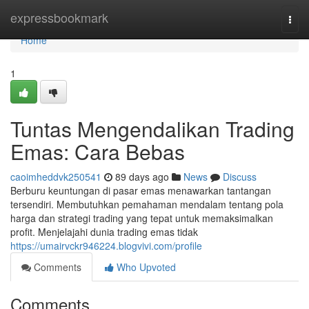
Home
expressbookmark
Togg
navi
Home
1
Tuntas Mengendalikan Trading
Emas: Cara Bebas
caoimheddvk250541
89 days ago
News
Discuss
Berburu keuntungan di pasar emas menawarkan tantangan
tersendiri. Membutuhkan pemahaman mendalam tentang pola
harga dan strategi trading yang tepat untuk memaksimalkan
profit. Menjelajahi dunia trading emas tidak
https://umairvckr946224.blogvivi.com/profile
Comments
Who Upvoted
Comments