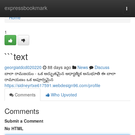
Home
expressbookmark
Togg
navi
Home
1
```text
georgiatdcd020220
88 days ago
News
Discuss
బాలా రామజయం - ఒక అద్భుతమైన ఆధ్యాత్మిక అనుభూతి ఈ బాలా
రామాయణం ఒక అపూర్వమైన
https://sidneyrtxe617591.webdesign96.com/profile
Comments
Who Upvoted
Comments
Submit a Comment
No HTML