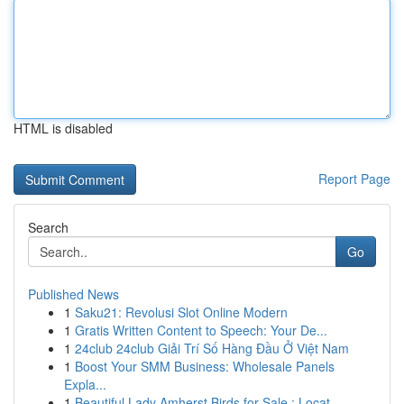
HTML is disabled
Report Page
Search
Go
Published News
1
Saku21: Revolusi Slot Online Modern
1
Gratis Written Content to Speech: Your De...
1
24club 24club Giải Trí Số Hàng Đầu Ở Việt Nam
1
Boost Your SMM Business: Wholesale Panels
Expla...
1
Beautiful Lady Amherst Birds for Sale : Locat...