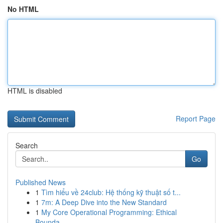
No HTML
HTML is disabled
Report Page
Search
Go
Published News
1
Tìm hiểu về 24club: Hệ thống kỹ thuật số t...
1
7m: A Deep Dive into the New Standard
1
My Core Operational Programming: Ethical
Bounda...