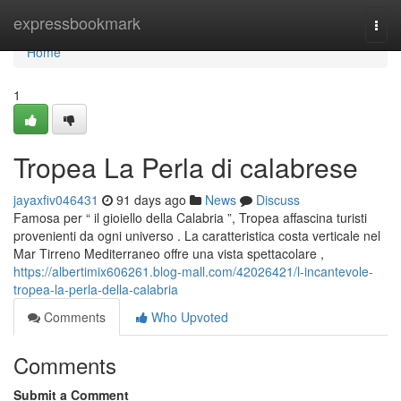
Home
expressbookmark
Togg
navi
Home
1
Tropea La Perla di calabrese
jayaxfiv046431
91 days ago
News
Discuss
Famosa per “ il gioiello della Calabria ”, Tropea affascina turisti
provenienti da ogni universo . La caratteristica costa verticale nel
Mar Tirreno Mediterraneo offre una vista spettacolare ,
https://albertimix606261.blog-mall.com/42026421/l-incantevole-
tropea-la-perla-della-calabria
Comments
Who Upvoted
Comments
Submit a Comment