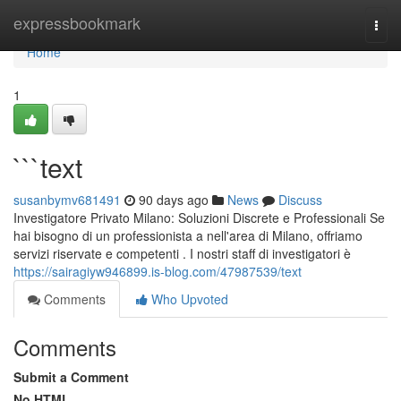
Home
expressbookmark
Togg
navi
Home
1
```text
susanbymv681491
90 days ago
News
Discuss
Investigatore Privato Milano: Soluzioni Discrete e Professionali Se
hai bisogno di un professionista a nell'area di Milano, offriamo
servizi riservate e competenti . I nostri staff di investigatori è
https://sairagiyw946899.is-blog.com/47987539/text
Comments
Who Upvoted
Comments
Submit a Comment
No HTML