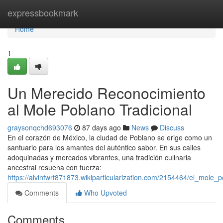
Home
expressbookmark
Home
1
Un Merecido Reconocimiento
al Mole Poblano Tradicional
graysonqchd693076
87 days ago
News
Discuss
En el corazón de México, la ciudad de Poblano se erige como un
santuario para los amantes del auténtico sabor. En sus calles
adoquinadas y mercados vibrantes, una tradición culinaria
ancestral resuena con fuerza:
https://alvinfwrf871873.wikiparticularization.com/2154464/el_mole_
Comments
Who Upvoted
Comments