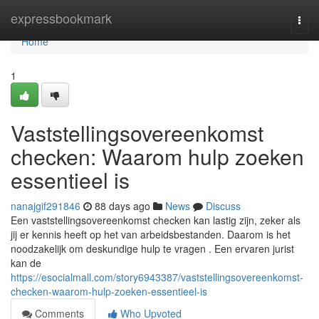
Home
expressbookmark
Togg
navi
Home
1
Vaststellingsovereenkomst
checken: Waarom hulp zoeken
essentieel is
nanajgif291846
88 days ago
News
Discuss
Een vaststellingsovereenkomst checken kan lastig zijn, zeker als
jij er kennis heeft op het van arbeidsbestanden. Daarom is het
noodzakelijk om deskundige hulp te vragen . Een ervaren jurist
kan de
https://esocialmall.com/story6943387/vaststellingsovereenkomst-
checken-waarom-hulp-zoeken-essentieel-is
Comments
Who Upvoted