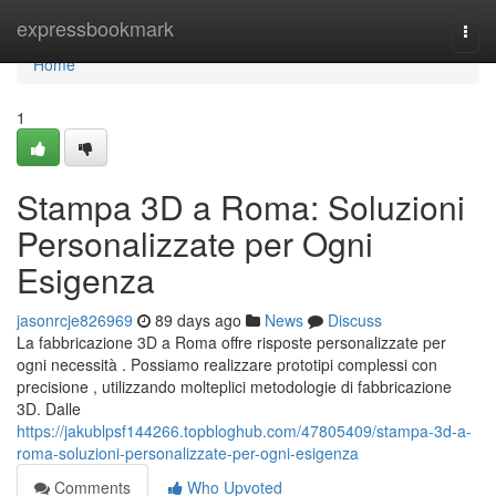
Home
expressbookmark
Togg
navi
Home
1
Stampa 3D a Roma: Soluzioni
Personalizzate per Ogni
Esigenza
jasonrcje826969
89 days ago
News
Discuss
La fabbricazione 3D a Roma offre risposte personalizzate per
ogni necessità . Possiamo realizzare prototipi complessi con
precisione , utilizzando molteplici metodologie di fabbricazione
3D. Dalle
https://jakublpsf144266.topbloghub.com/47805409/stampa-3d-a-
roma-soluzioni-personalizzate-per-ogni-esigenza
Comments
Who Upvoted