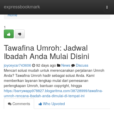
Home
expressbookmark
Togg
navi
Home
1
Tawafina Umroh: Jadwal
Ibadah Anda Mulai Disini
joyceycsr743606
92 days ago
News
Discuss
Mencari solusi mudah untuk merencanakan perjalanan Umroh
Anda? Tawafina Umroh hadir sebagai solusi Anda. Kami
memberikan layanan lengkap mulai dari pemesanan
perlengkapan Umroh, bantuan copyright, hingga
https://barrywapp978827.blogaritma.com/38728999/tawafina-
umroh-rencana-ibadah-anda-dimulai-di-tempat-ini
Comments
Who Upvoted