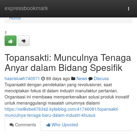
Home
expressbookmark
Togg
navi
Home
1
Topansakti: Munculnya Tenaga
Anyar dalam Bidang Spesifik
haarisluwh740571
89 days ago
News
Discuss
Topansakti dengan pendekatan yang revolusioner, saat
menciptakan fokus di dalam industri manufaktur pertanian.
Organisasi ini membawa memperkenalkan solusi produk inovatif
untuk menanggulangi masalah umumnya dialami
https://neilkvbe676342.kylieblog.com/41746081/topansakti-
munculnya-tenaga-baru-dalam-industri-khusus
Comments
Who Upvoted