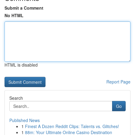
Submit a Comment
No HTML
HTML is disabled
Report Page
Search
Go
Published News
1
Finest A Dozen Reddit Clips: Talents vs. Glitches!
1
88m: Your Ultimate Online Casino Destination