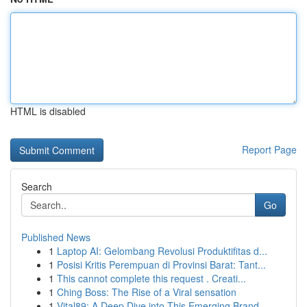
HTML is disabled
Report Page
Search
Go
Published News
1
Laptop AI: Gelombang Revolusi Produktifitas d...
1
Posisi Kritis Perempuan di Provinsi Barat: Tant...
1
This cannot complete this request . Creati...
1
Ching Boss: The Rise of a Viral sensation
1
Vital89: A Deep Dive into This Emerging Brand