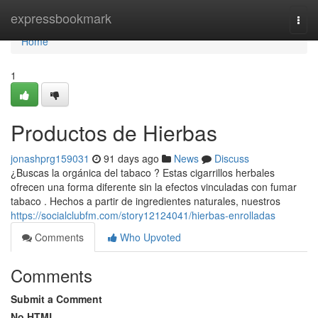
Home
expressbookmark
Togg
navi
Home
1
Productos de Hierbas
jonashprg159031
91 days ago
News
Discuss
¿Buscas la orgánica del tabaco ? Estas cigarrillos herbales
ofrecen una forma diferente sin la efectos vinculadas con fumar
tabaco . Hechos a partir de ingredientes naturales, nuestros
https://socialclubfm.com/story12124041/hierbas-enrolladas
Comments
Who Upvoted
Comments
Submit a Comment
No HTML