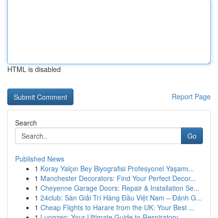
HTML is disabled
Report Page
Search
Go
Published News
1
Koray Yalçın Bey Biyografisi Profesyonel Yaşamı...
1
Manchester Decorators: Find Your Perfect Decor...
1
Cheyenne Garage Doors: Repair & Installation Se...
1
24club: Sàn Giải Trí Hàng Đầu Việt Nam – Đánh G...
1
Cheap Flights to Harare from the UK: Your Best ...
1
Lungzen: Your Ultimate Guide to Respiratory ...