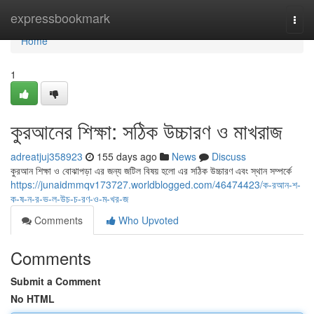
Home
expressbookmark
Togg
navi
Home
1
কুরআনের শিক্ষা: সঠিক উচ্চারণ ও মাখরাজ
adreatjuj358923
155 days ago
News
Discuss
কুরআন শিক্ষা ও বোঝাপড়া এর জন্য জটিল বিষয় হলো এর সঠিক উচ্চারণ এবং স্থান সম্পর্কে
https://junaidmmqv173727.worldblogged.com/46474423/ক-রআন-শ-
ক-ষ-ন-র-ভ-ল-উচ-চ-রণ-ও-ম-খর-জ
Comments
Who Upvoted
Comments
Submit a Comment
No HTML