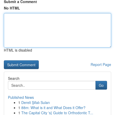
Submit a Comment
No HTML
HTML is disabled
Report Page
Search
Go
Published News
1
Dereli Şifalı Suları
1
88m: What is it and What Does it Offer?
1
The Capital City 's} Guide to Orthodontic T...