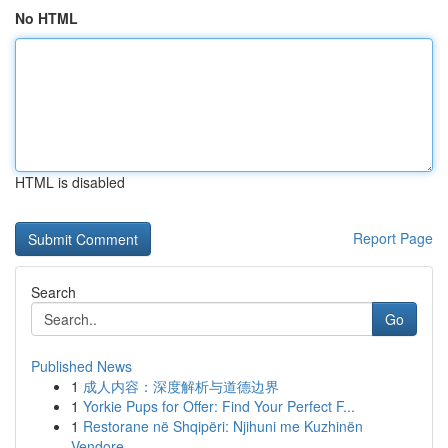
No HTML
HTML is disabled
Report Page
Search
Go
Published News
1
成人内容：深度解析与道德边界
1
Yorkie Pups for Offer: Find Your Perfect F...
1
Restorane në Shqipëri: Njihuni me Kuzhinën
Vendore