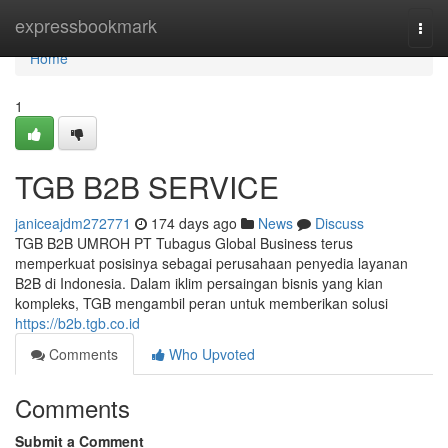
Home
expressbookmark
Togg
navi
Home
1
TGB B2B SERVICE
janiceajdm272771
174 days ago
News
Discuss
TGB B2B UMROH PT Tubagus Global Business terus
memperkuat posisinya sebagai perusahaan penyedia layanan
B2B di Indonesia. Dalam iklim persaingan bisnis yang kian
kompleks, TGB mengambil peran untuk memberikan solusi
https://b2b.tgb.co.id
Comments
Who Upvoted
Comments
Submit a Comment