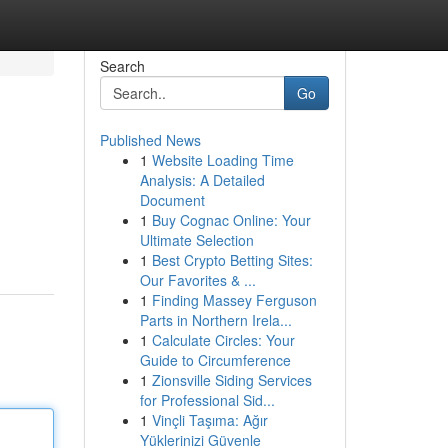
Search
Go
Published News
1
Website Loading Time
Analysis: A Detailed
Document
1
Buy Cognac Online: Your
Ultimate Selection
1
Best Crypto Betting Sites:
Our Favorites & ...
1
Finding Massey Ferguson
Parts in Northern Irela...
1
Calculate Circles: Your
Guide to Circumference
1
Zionsville Siding Services
for Professional Sid...
1
Vinçli Taşıma: Ağır
Yüklerinizi Güvenle