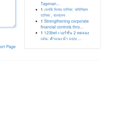
Taşıman...
1
ভেলকি ডিলার তালিকা: অফিসিয়াল
তালিকা , বাংলাদেশ
1
Strengthening corporate
financial controls thro...
1
123bet เวอร์ชั่น 2 ทดลอง
เล่น: คำแนะนำ แบบ ...
ort Page