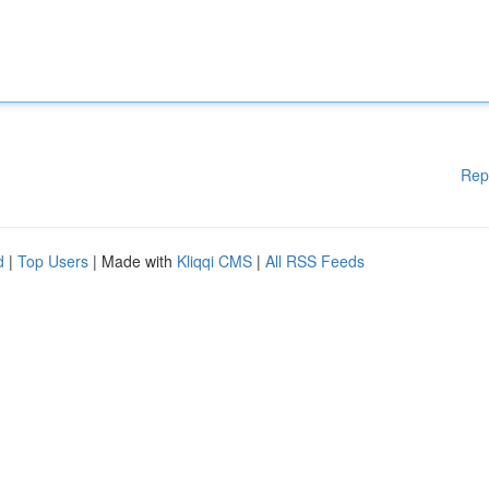
Rep
d
|
Top Users
| Made with
Kliqqi CMS
|
All RSS Feeds