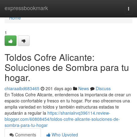
Home
expressbookmark
Togg
navi
Home
1
Toldos Cofre Alicante:
Soluciones de Sombra para tu
hogar.
chiaraaibd683465
201 days ago
News
Discuss
En Toldos Cofre Alicante, entendemos la importancia de crear un
espacio confortable y fresco en tu hogar. Por eso ofrecemos una
amplia variedad en toldos y también estructuras estadas te
ayudarán a regular la
https://shanialrvq396114.review-
blogger.com/60808454/toldos-cofre-alicante-soluciones-de-
sombra-para-tu-hogar
Comments
Who Upvoted