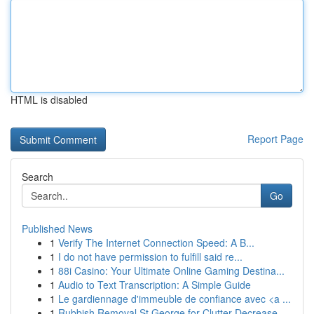
HTML is disabled
Report Page
Search
Go
Published News
1
Verify The Internet Connection Speed: A B...
1
I do not have permission to fulfill said re...
1
88i Casino: Your Ultimate Online Gaming Destina...
1
Audio to Text Transcription: A Simple Guide
1
Le gardiennage d'immeuble de confiance avec <a ...
1
Rubbish Removal St George for Clutter Decrease ...