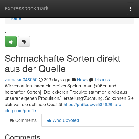
Home
expressbookmark
Togg
navi
Home
1
Schmackhafte Sorten direkt
aus der Quelle
zoenakm048050
203 days ago
News
Discuss
Wir verkaufen Ihnen ein breites Spektrum an {süßen und
herzhaften Sorten|. Die leckeren Produkte stammen direkt aus
unserer eigenen Produktion/Herstellung/Züchtung. So können Sie
sich von die optimale Qualität
https://philipdpwv584628.fare-
blog.com/profile
Comments
Who Upvoted
Comments