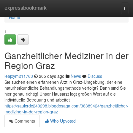
Home
expressbookmark
Togg
navi
Home
1
Ganzheitlicher Mediziner in der
Region Graz
leajxym211763
205 days ago
News
Discuss
Sie suchen einen erfahrenen Arzt in Graz-Umgebung, der eine
naturheilkundliche Behandlungsmethode verfolgt? Dann sind Sie
hier genau richtig! Unser Hausarzt legt großen Wert auf die
individuelle Betreuung und arbeitet
https://saulcrdc240298.blogdosaga.com/38389424/ganzheitlicher-
mediziner-in-der-region-graz
Comments
Who Upvoted