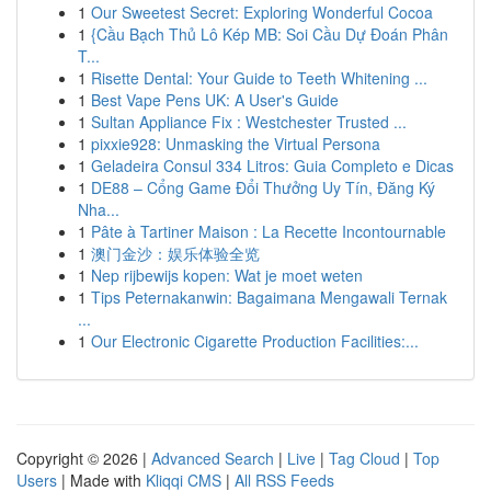
1
Our Sweetest Secret: Exploring Wonderful Cocoa
1
{Cầu Bạch Thủ Lô Kép MB: Soi Cầu Dự Đoán Phân
T...
1
Risette Dental: Your Guide to Teeth Whitening ...
1
Best Vape Pens UK: A User's Guide
1
Sultan Appliance Fix : Westchester Trusted ...
1
pixxie928: Unmasking the Virtual Persona
1
Geladeira Consul 334 Litros: Guia Completo e Dicas
1
DE88 – Cổng Game Đổi Thưởng Uy Tín, Đăng Ký
Nha...
1
Pâte à Tartiner Maison : La Recette Incontournable
1
澳门金沙：娱乐体验全览
1
Nep rijbewijs kopen: Wat je moet weten
1
Tips Peternakanwin: Bagaimana Mengawali Ternak
...
1
Our Electronic Cigarette Production Facilities:...
Copyright © 2026 |
Advanced Search
|
Live
|
Tag Cloud
|
Top
Users
| Made with
Kliqqi CMS
|
All RSS Feeds