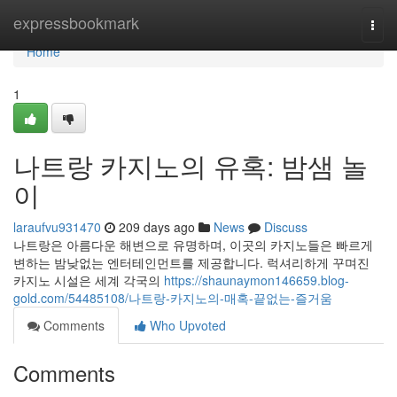
Home
expressbookmark
Togg
navi
Home
1
나트랑 카지노의 유혹: 밤샘 놀
이
laraufvu931470
209 days ago
News
Discuss
나트랑은 아름다운 해변으로 유명하며, 이곳의 카지노들은 빠르게
변하는 밤낮없는 엔터테인먼트를 제공합니다. 럭셔리하게 꾸며진
카지노 시설은 세계 각국의
https://shaunaymon146659.blog-
gold.com/54485108/나트랑-카지노의-매혹-끝없는-즐거움
Comments
Who Upvoted
Comments