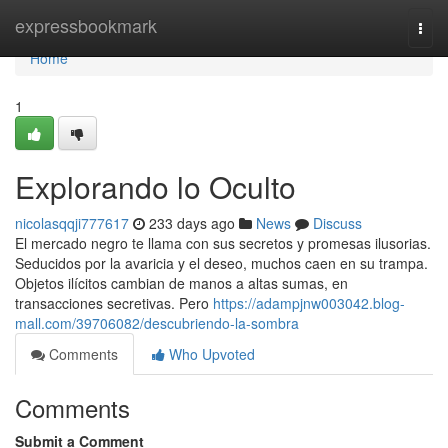
Home
expressbookmark
Togg
navi
Home
1
Explorando lo Oculto
nicolasqqji777617
233 days ago
News
Discuss
El mercado negro te llama con sus secretos y promesas ilusorias.
Seducidos por la avaricia y el deseo, muchos caen en su trampa.
Objetos ilícitos cambian de manos a altas sumas, en
transacciones secretivas. Pero
https://adampjnw003042.blog-
mall.com/39706082/descubriendo-la-sombra
Comments
Who Upvoted
Comments
Submit a Comment