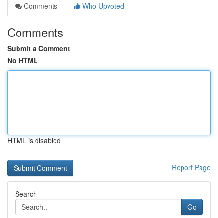
Comments
Who Upvoted
Comments
Submit a Comment
No HTML
HTML is disabled
Report Page
Search
Go