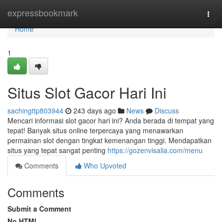
Home
expressbookmark
Togg
navi
Home
1
Situs Slot Gacor Hari Ini
sachingttp803944
243 days ago
News
Discuss
Mencari informasi slot gacor hari ini? Anda berada di tempat yang
tepat! Banyak situs online terpercaya yang menawarkan
permainan slot dengan tingkat kemenangan tinggi. Mendapatkan
situs yang tepat sangat penting
https://gozenvisalia.com/menu
Comments
Who Upvoted
Comments
Submit a Comment
No HTML