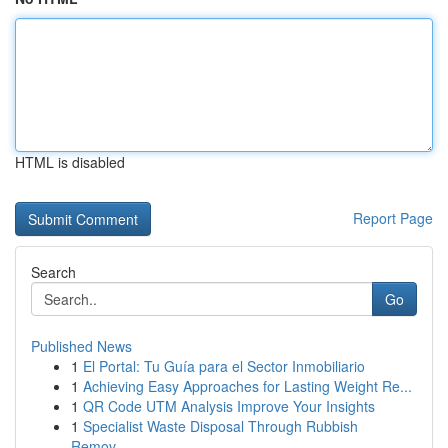
HTML is disabled
Report Page
Search
Go
Published News
1
El Portal: Tu Guía para el Sector Inmobiliario
1
Achieving Easy Approaches for Lasting Weight Re...
1
QR Code UTM Analysis Improve Your Insights
1
Specialist Waste Disposal Through Rubbish
Remov...