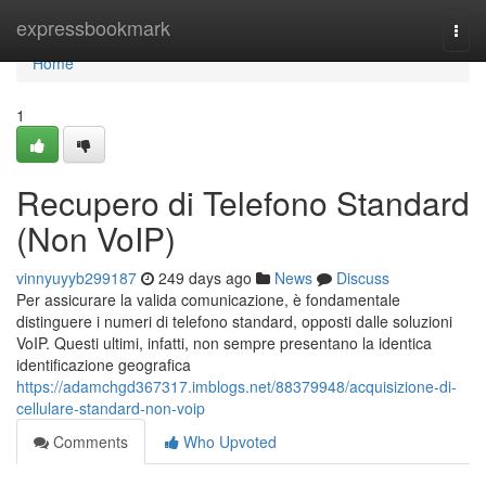
Home
expressbookmark
Togg
navi
Home
1
Recupero di Telefono Standard
(Non VoIP)
vinnyuyyb299187
249 days ago
News
Discuss
Per assicurare la valida comunicazione, è fondamentale
distinguere i numeri di telefono standard, opposti dalle soluzioni
VoIP. Questi ultimi, infatti, non sempre presentano la identica
identificazione geografica
https://adamchgd367317.imblogs.net/88379948/acquisizione-di-
cellulare-standard-non-voip
Comments
Who Upvoted